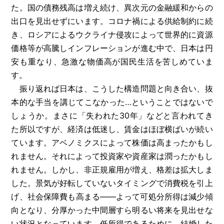
た。国の債務残高は増え続け、異次元の金融緩和からの
出口を見出せずにいます。コロナ禍による供給制約に続
き、ロシアによるウクライナ侵攻によって世界的に資源
価格等が高騰しインフレーションが進む中で、日本は円
安も重なり、急激な物価高が国民生活を苦しめていま
す。
振り返れば日本は、こうした構造問題と向き合い、抜
本的な手当を講じてこなかった…ということではないで
しょうか。まさに「失われた30年」などと言われてき
た所以ですが、経済は低迷し、賃金はほぼ横ばいが続い
ています。アベノミクスによって株価は高まったかもし
れません。それによって投資家や資産家は潤ったかもし
れません。しかし、非正規雇用が増え、格差は拡大しま
した。景気が好転していないタイミングで消費税を引上
げ、社会保障費も高まる――よって可処分所得は減少傾
向となり、分厚かった中間層すら明るい将来を見出せな
い状況となっています。低所得であるために、結婚した