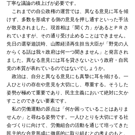
丁寧な議論の積上げが必要です。
これまでの自公政権の運営では、異なる意見に耳を傾
けず、多数を形成する側の意見を押し通すといった手法
が散見されました。現首相は「聞く力」があるとＰＲさ
れていますが、その通り受け止めることはできません。
先日の選挙遊説時、山際経済再生担当大臣が「野党の人
からくる話は我々政府は何一つ聞きません」と発言され
ました。異なる意見には耳を貸さないという政府・自民
党の本質が表れているのではないでしょうか。
政治は、自分と異なる意見にも真摯に耳を傾ける。一
人ひとりの存在や意見を大切にし、尊重する。そうした
姿勢が極めて重要であり、民主主義において絶対に欠か
すことのできない要素です。
私の労働運動の原点は「何か困っていることはありま
せんか」と尋ねる姿勢です。一人ひとりを大切にする社
会づくりに向けて、労働組合の活動を通じて培ってきた
民主的な合意形成に徹底的に取り組むとの考えのもと、