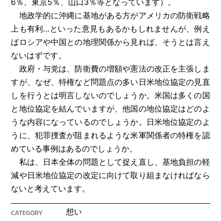
6％、東京5％、山口3％等となっています）。
地政学的に沖縄に基地がある方がアメリカの防衛戦略
上も有利…といった意見もあるかもしれませんが、例え
ばロシアや中国との地理関係から見れば、そうとは言え
ないはずです。
政府・与党は、防衛費の増額や憲法の改正を主張しま
すが、なぜ、特権など問題点の多い日米地位協定の見直
しを行うとは明言しないのでしょうか。米国は多くの国
と地位協定を結んでいますが、他国の地位協定はどのよ
うな内容になっているのでしょうか。日米地位協定のよ
うに、犯罪捜査が阻まれるような米軍関係者の特権を認
めている事例はあるのでしょうか。
私は、日本全体の問題として捉え直し、基地負担の軽
減や日米地位協定の改定に向けて取り組まなければなら
ないと考えています。
想い
CATEGORY