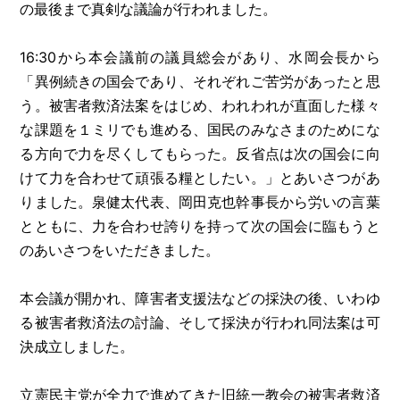
の最後まで真剣な議論が行われました。
16:30から本会議前の議員総会があり、水岡会長から
「異例続きの国会であり、それぞれご苦労があったと思
う。被害者救済法案をはじめ、われわれが直面した様々
な課題を１ミリでも進める、国民のみなさまのためにな
る方向で力を尽くしてもらった。反省点は次の国会に向
けて力を合わせて頑張る糧としたい。」とあいさつがあ
りました。泉健太代表、岡田克也幹事長から労いの言葉
とともに、力を合わせ誇りを持って次の国会に臨もうと
のあいさつをいただきました。
本会議が開かれ、障害者支援法などの採決の後、いわゆ
る被害者救済法の討論、そして採決が行われ同法案は可
決成立しました。
立憲民主党が全力で進めてきた旧統一教会の被害者救済